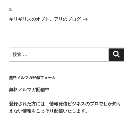
ナ
の
ビ
投
次
次
稿
ゲ
の
キリギリスのオプト、アリのブログ
投
ー
稿
シ
ョ
ン
検
検
索
索:
無料メルマガ登録フォーム
無料メルマガ配信中
登録された方には、情報発信ビジネスのプロでしか知り
えない情報をこっそり配信いたします。