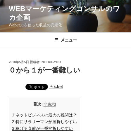
コ
WEBマーケティングコンサルのワ
ン
カ企画
テ
ン
Webの力を使った収益の安定化
ツ
へ
メニュー
ス
キ
ッ
投
2018年5月5日
投稿者:
NETKIGYOU
プ
稿
０から１が一番難しい
日:
Pocket
目次
[
非表示
]
1
ネットビジネスの最大の難関は？
2
特にサラリーマンが挫折しやすい
3
稼げる直前が一番挫折しやすい