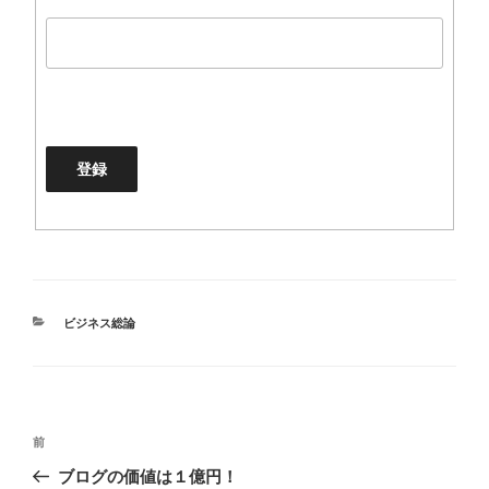
カ
ビジネス総論
テ
ゴ
リ
ー
投
過
前
稿
去
ブログの価値は１億円！