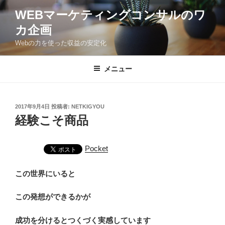
コ
WEBマーケティングコンサルのワ
ン
カ企画
テ
ン
Webの力を使った収益の安定化
ツ
へ
メニュー
ス
キ
ッ
投
2017年9月4日
投稿者:
NETKIGYOU
プ
稿
経験こそ商品
日:
Pocket
この世界にいると
この発想ができるかが
成功を分けるとつくづく実感しています