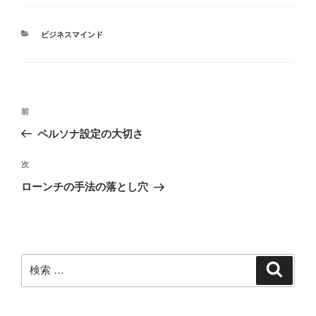
カ
ビジネスマインド
テ
ゴ
リ
ー
投
過
前
稿
去
ペルソナ設定の大切さ
ナ
の
ビ
投
次
次
稿
ゲ
の
ローンチの手法の落とし穴
投
ー
稿
シ
ョ
ン
検
検
索
索: